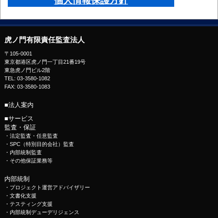
個人情報保護方針
虎ノ門有限責任監査法人
〒105-0001
東京都港区虎ノ門一丁目21番19号
東急虎ノ門ビル2階
TEL: 03-3580-1082
FAX: 03-3580-1083
■法人案内
■サービス
監査・保証
・
法定監査・任意監査
・
SPC（特別目的会社）監査
・
内部統制監査
・
その他保証業務等
内部統制
・
プロジェクト運営アドバイザリー
・
文書化支援
・
テスティング支援
・
内部統制デューデリジェンス