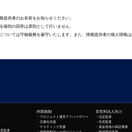
報提供者のお名前をお知らせください。
る個別の回答は原則として行いません。
については守秘義務を厳守いたします。また、情報提供者の個人情報は
内部統制
非営利法人向け
・
プロジェクト運営アドバイザリー
・
法定監査
・
文書化支援
・
任意監査
・
テスティング支援
・
資金使途の保証業務
任意監査
・
内部統制デューデリジェンス
・
申請手続支援