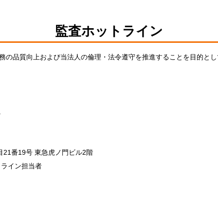
監査ホットライン
務の品質向上および当法人の倫理・法令遵守を推進することを目的とし
。
目21番19号 東急虎ノ門ビル2階
トライン担当者