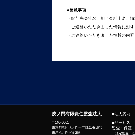
●留意事項
・関与先会社名、担当会計士名、情
・ご連絡いただきました情報に対す
・ご連絡いただきました情報の内容
虎ノ門有限責任監査法人
■法人案内
■サービス
〒105-0001
東京都港区虎ノ門一丁目21番19号
監査・保証
東急虎ノ門ビル2階
・
法定監査・